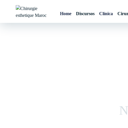
Skip
to
Home
Discursos
Clínica
Cirur
content
Chirurgie esthetique
Maroc
N