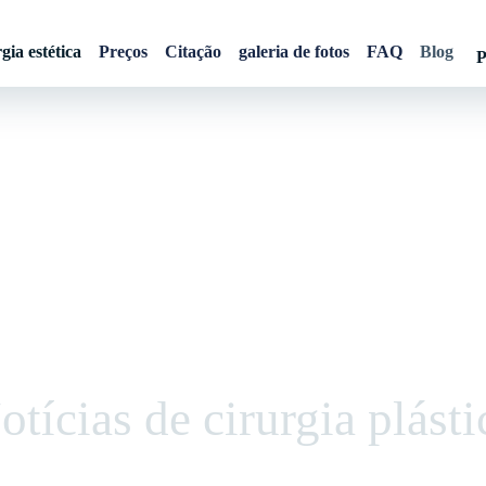
gia estética
Preços
Citação
galeria de fotos
FAQ
Blog
P
otícias de cirurgia plásti