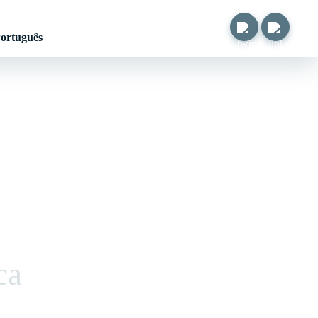
ortuguês
ca