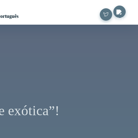
ortuguês
e exótica”!