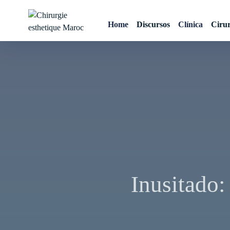
Skip
to
Home
Discursos
Clínica
Cirur
content
Chirurgie esthetique
Maroc
Inusitado:
Navegação
de