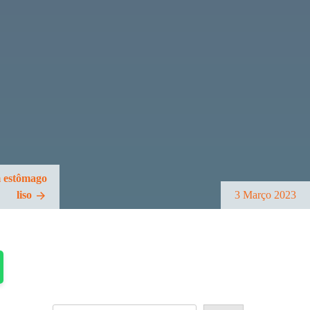
m estômago
liso
3 Março 2023