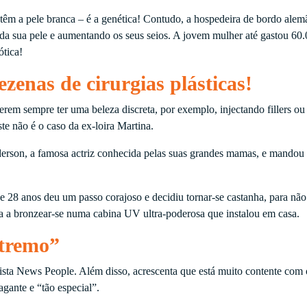
 têm a pele branca – é a genética! Contudo, a hospedeira de bordo alem
r da sua pele e aumentando os seus seios. A jovem mulher até gastou 60
tica!
zenas de cirurgias plásticas!
rem sempre ter uma beleza discreta, por exemplo, injectando fillers ou
ste não é o caso da ex-loira Martina.
derson, a famosa actriz conhecida pelas suas grandes mamas, e mandou
e 28 anos deu um passo corajoso e decidiu tornar-se castanha, para não
nua a bronzear-se numa cabina UV ultra-poderosa que instalou em casa.
xtremo”
ista News People. Além disso, acrescenta que está muito contente com 
agante e “tão especial”.