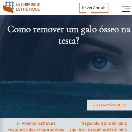
Skip
Devis Gratuit
to
content
Como remover um galo ósseo na
testa?
Navegação
de
artigos
28 Fevereiro 2023
Anterior:
Estrutura
Seguindo:
Etnia do nariz
anatómica dos seios e as suas
aquilino: masculino e feminino