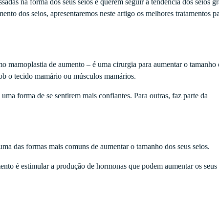
ssadas na forma dos seus seios e querem seguir a tendência dos seios g
mento dos seios, apresentaremos neste artigo os melhores tratamentos p
 mamoplastia de aumento – é uma cirurgia para aumentar o tamanho 
sob o tecido mamário ou músculos mamários.
ma forma de se sentirem mais confiantes. Para outras, faz parte da
uma das formas mais comuns de aumentar o tamanho dos seus seios.
ento é estimular a produção de hormonas que podem aumentar os seus 