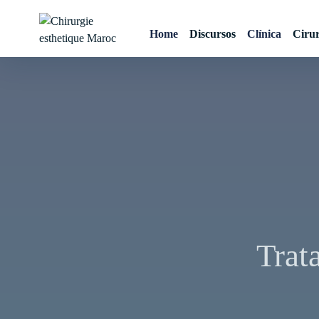
Skip
to
Home
Discursos
Clínica
Cirur
content
Chirurgie esthetique
Maroc
Trat
Navegação
de