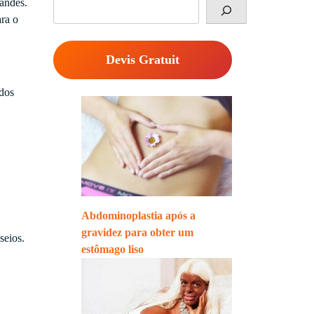
Rechercher
randes.
ara o
Devis Gratuit
dos
Abdominoplastia após a
gravidez para obter um
seios.
estômago liso