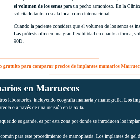
el volumen de los senos
para un pecho armonioso. En la Clínic
solicitado tanto a escala local como internacional.
Cuando la paciente considera que el volumen de los senos es ins
Las prótesis ofrecen una gran flexibilidad en cuanto a forma
90D.
o gratuito para comparar precios de implantes mamarios Marruec
marios en Marruecos
stros laboratorios, incluyendo ecografía mamaria y mamografía.
Los im
areola o a través de una incisión en la axila.
uerido es grande, es por esta zona por donde se introducen los implante
ás común para este procedimiento de mamoplastia. Los implantes de gel d