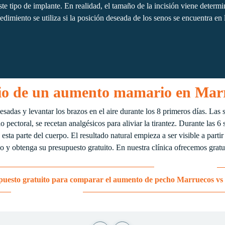
este tipo de implante. En realidad, el tamaño de la incisión viene determi
edimiento se utiliza si la posición deseada de los senos se encuentra en l
rio de un aumento mamario en Mar
pesadas y levantar los brazos en el aire durante los 8 primeros días. La
o pectoral, se recetan analgésicos para aliviar la tirantez. Durante las 6
e esta parte del cuerpo. El resultado natural empieza a ser visible a part
no y obtenga su presupuesto gratuito. En nuestra clínica ofrecemos grat
puesto gratuito para comparar el aumento de pecho Marruecos vs