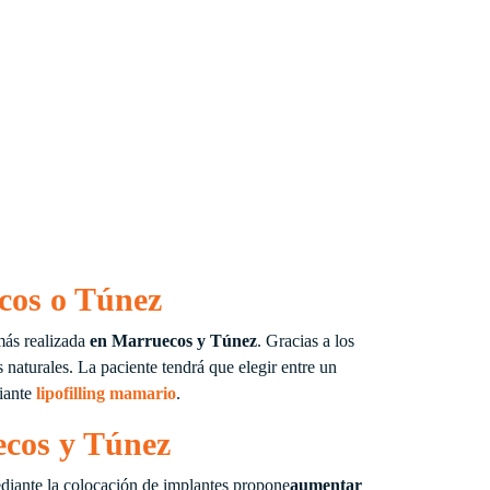
os o Túnez
más realizada
en Marruecos y Túnez
. Gracias a los
naturales. La paciente tendrá que elegir entre un
iante
lipofilling mamario
.
cos y Túnez
iante la colocación de implantes propone
aumentar