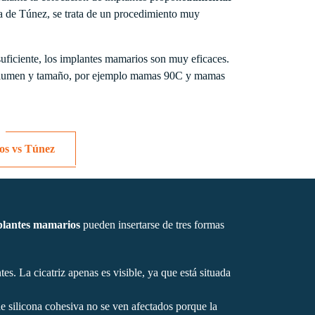
a de Túnez, se trata de un procedimiento muy
uficiente, los implantes mamarios son muy eficaces.
, volumen y tamaño, por ejemplo mamas 90C y mamas
os vs Túnez
plantes mamarios
pueden insertarse de tres formas
s. La cicatriz apenas es visible, ya que está situada
e silicona cohesiva no se ven afectados porque la