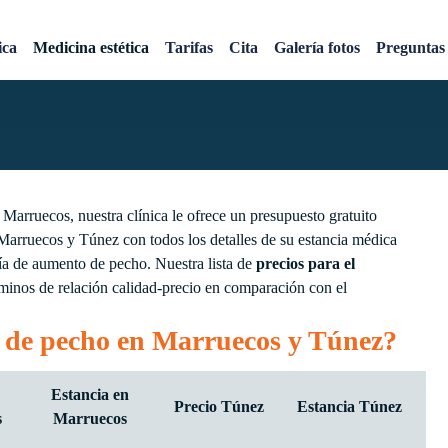
o Marruecos barato
ica
Medicina estética
Tarifas
Cita
Galería fotos
Preguntas 
Marruecos, nuestra clínica le ofrece un presupuesto gratuito
Marruecos y Túnez con todos los detalles de su estancia médica
gía de aumento de pecho. Nuestra lista de
precios para el
rminos de relación calidad-precio en comparación con el
 de pecho en Marruecos y Túnez?
Estancia en
Precio Túnez
Estancia Túnez
s
Marruecos