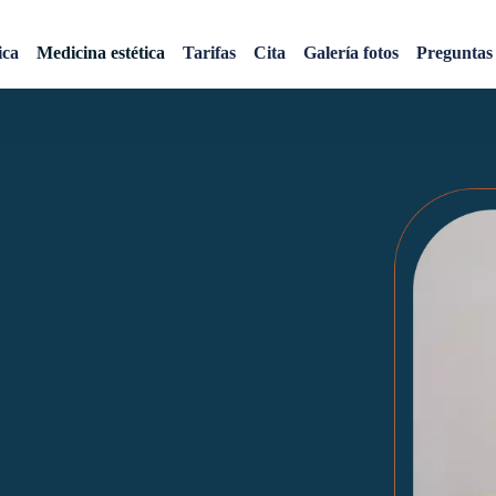
os para rehacer sus dien
ica
Medicina estética
Tarifas
Cita
Galería fotos
Preguntas 