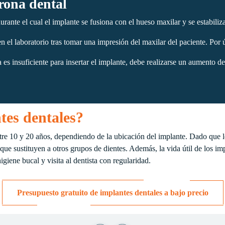
orona dental
ante el cual el implante se fusiona con el hueso maxilar y se estabiliza, e
n el laboratorio tras tomar una impresión del maxilar del paciente. Por úl
es insuficiente para insertar el implante, debe realizarse un aumento 
tes dentales?
tre 10 y 20 años, dependiendo de la ubicación del implante. Dado que 
que sustituyen a otros grupos de dientes. Además, la vida útil de los im
iene bucal y visita al dentista con regularidad.
Presupuesto gratuito de implantes dentales a bajo precio