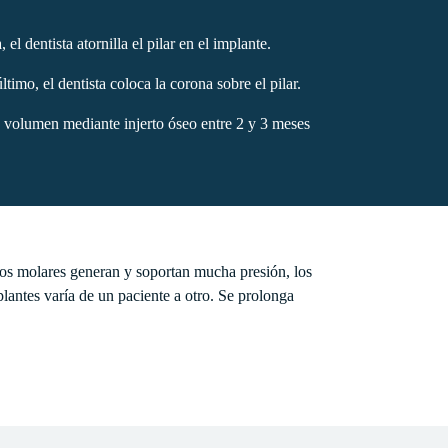
l dentista atornilla el pilar en el implante.
timo, el dentista coloca la corona sobre el pilar.
de volumen mediante injerto óseo entre 2 y 3 meses
los molares generan y soportan mucha presión, los
plantes varía de un paciente a otro. Se prolonga