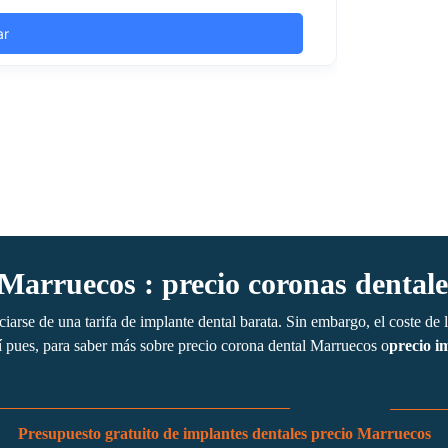
 Marruecos : precio coronas dental
ciarse de una tarifa de implante dental barata. Sin embargo, el coste de
sí pues, para saber más sobre precio corona dental Marruecos o
precio i
Presupuesto gratuito de implantes dentales precio Marruecos