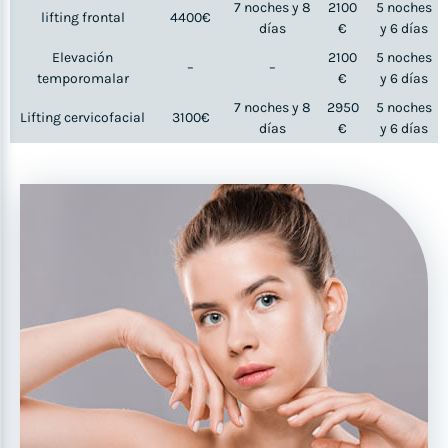
7 noches y 8
2100
5 noches
lifting frontal
4400€
días
€
y 6 días
Elevación
2100
5 noches
–
–
temporomalar
€
y 6 días
7 noches y 8
2950
5 noches
Lifting cervicofacial
3100€
días
€
y 6 días