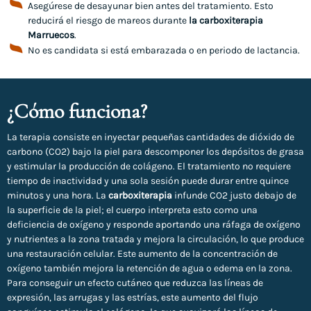
Asegúrese de desayunar bien antes del tratamiento. Esto
reducirá el riesgo de mareos durante
la carboxiterapia
Marruecos
.
No es candidata si está embarazada o en periodo de lactancia.
¿Cómo funciona?
La terapia consiste en inyectar pequeñas cantidades de dióxido de
carbono (CO2) bajo la piel para descomponer los depósitos de grasa
y estimular la producción de colágeno. El tratamiento no requiere
tiempo de inactividad y una sola sesión puede durar entre quince
minutos y una hora. La
carboxiterapia
infunde CO2 justo debajo de
la superficie de la piel; el cuerpo interpreta esto como una
deficiencia de oxígeno y responde aportando una ráfaga de oxígeno
y nutrientes a la zona tratada y mejora la circulación, lo que produce
una restauración celular. Este aumento de la concentración de
oxígeno también mejora la retención de agua o edema en la zona.
Para conseguir un efecto cutáneo que reduzca las líneas de
expresión, las arrugas y las estrías, este aumento del flujo