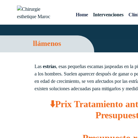
Tratamiento antiestrías M
Home
Intervenciones
Clín
Chirurgie esthetique
Maroc
llámenos
Las
estrías
, esas pequeñas escamas jaspeadas en la pie
a los hombres. Suelen aparecer después de ganar o p
en edad de crecimiento, se ven afectados por las estrí
existen soluciones adecuadas para mitigarlos y medid
⬇️Prix Tratamiento an
Presupuest
Presupuesto r