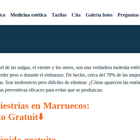
arruecos: reducir la apar
ica
Medicina estética
Tarifas
Cita
Galería fotos
Preguntas 
l de las nalgas, el vientre y los senos, son una verdadera molestia esté
erder peso o durante el embarazo. De hecho, cerca del 70% de las muj
as. Son inofensivos pero difíciles de eliminar. ¿Cómo aparecen las estrí
as preventivas eficaces para evitar que se produzcan.
tiestrías en Marruecos:
o Gratuit⬇️
ápido gratuito