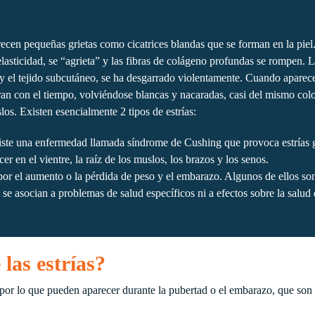
recen pequeñas grietas como cicatrices blandas que se forman en la pie
asticidad, se “agrieta” y las fibras de colágeno profundas se rompen. Las
y el tejido subcutáneo, se ha desgarrado violentamente. Cuando aparecen,
aran con el tiempo, volviéndose blancas y nacaradas, casi del mismo color
los. Existen esencialmente 2 tipos de estrías:
xiste una enfermedad llamada síndrome de Cushing que provoca estrías g
er en el vientre, la raíz de los muslos, los brazos y los senos.
 por el aumento o la pérdida de peso y el embarazo. Algunos de ellos s
se asocian a problemas de salud específicos ni a efectos sobre la salud d
las estrías?
por lo que pueden aparecer durante la pubertad o el embarazo, que son