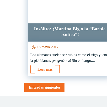
Insólito: ¡Martina Big o la “Barbie
exótica”!
15 mayo 2017
Los alemanes suelen ser rubios como el trigo y ten
la piel blanca, ¡es genética! Sin embargo,...
Leer más
Navegación
Entradas siguientes
de
entradas