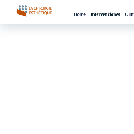
Skip
to
Home
Intervenciones
Clín
content
Chirurgie esthetique
Maroc