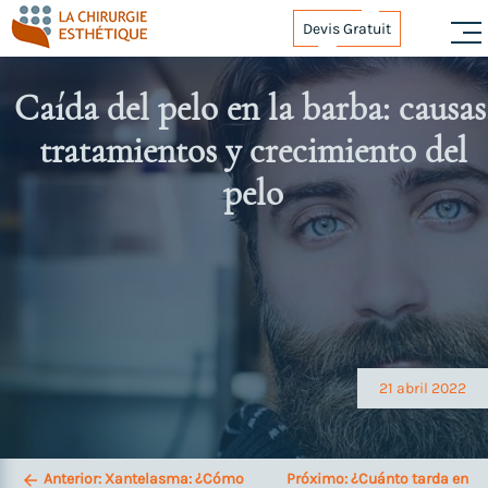
Skip
Devis Gratuit
to
content
Caída del pelo en la barba: causas
tratamientos y crecimiento del
pelo
Navegación
de
entradas
21 abril 2022
Anterior:
Xantelasma: ¿Cómo
Próximo:
¿Cuánto tarda en