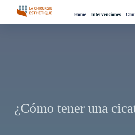
Skip
to
Home
Intervenciones
Clín
content
Chirurgie esthetique
Maroc
¿Cómo tener una cica
Navegación
de