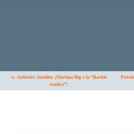
entradas
Anterior:
Insólito: ¡Martina Big o la “Barbie
Próxi
exótica”!