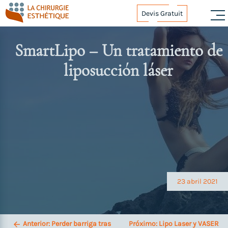
Skip
Devis Gratuit
to
content
SmartLipo – Un tratamiento de
liposucción láser
Navegación
de
entradas
23 abril 2021
Anterior:
Perder barriga tras
Próximo:
Lipo Laser y VASER