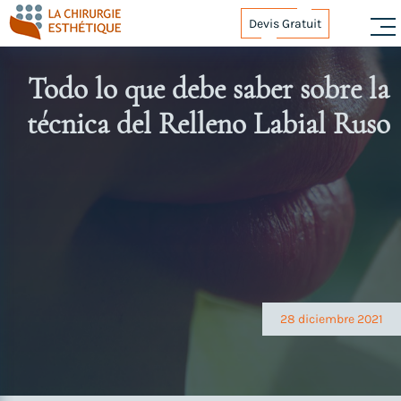
Skip
Devis Gratuit
to
content
Todo lo que debe saber sobre la
técnica del Relleno Labial Ruso
Navegación
de
entradas
28 diciembre 2021