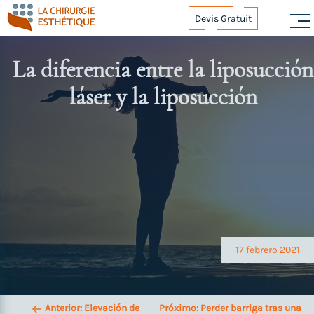
Skip
Devis Gratuit
to
content
La diferencia entre la liposucción
láser y la liposucción
Navegación
de
entradas
17 febrero 2021
Anterior:
Elevación de
Próximo:
Perder barriga tras una