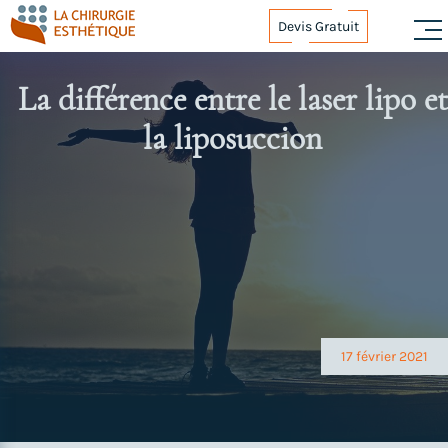
Skip
Devis Gratuit
to
content
La différence entre le laser lipo et
la liposuccion
Navigation
de
l’article
17 février 2021