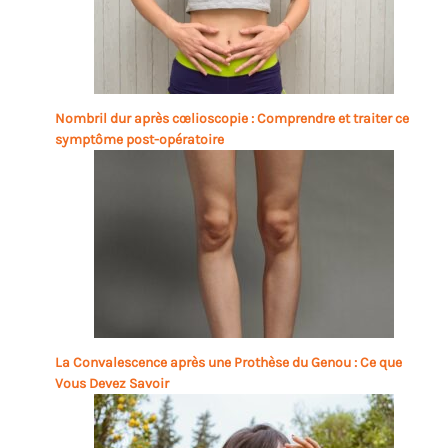
Nombril dur après cœlioscopie : Comprendre et traiter ce
symptôme post-opératoire
La Convalescence après une Prothèse du Genou : Ce que
Vous Devez Savoir