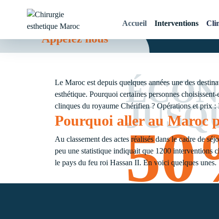
Accueil
Interventions
Cli
Appelez nous
Chirurgie esthetique
Maroc
ÉCON
Le Maroc est depuis quelques années une des destinatio
esthétique. Pourquoi certaines personnes choisissent-
JUSQ
clinques du royaume Chérifien ? Opérations et prix : 
Pourquoi aller au Maroc p
5
Au classement des actes réalisés dans le cadre de séjou
peu une statistique indiquait que 1200 interventions 
le pays du feu roi Hassan II. En voici quelques unes.
Chirurgie