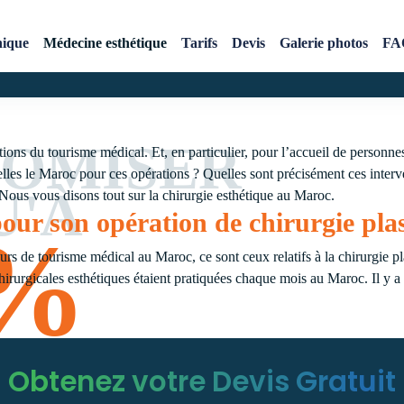
nique
Médecine esthétique
Tarifs
Devis
Galerie photos
FA
OMISER
ns du tourisme médical. Et, en particulier, pour l’accueil de personnes 
elles le Maroc pour ces opérations ? Quelles sont précisément ces interv
U'À
Nous vous disons tout sur la chirurgie esthétique au Maroc.
our son opération de chirurgie pla
0%
rs de tourisme médical au Maroc, ce sont ceux relatifs à la chirurgie plas
chirurgicales esthétiques étaient pratiquées chaque mois au Maroc. Il y 
Obtenez votre Devis Gratuit
 esthetique Maroc