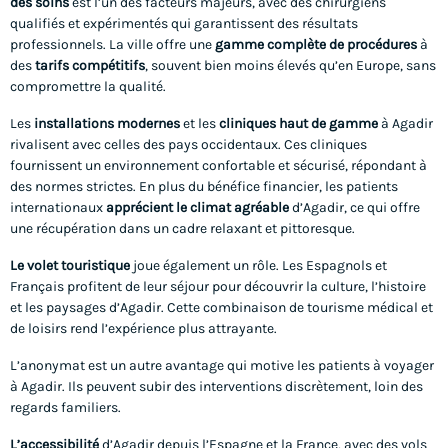
des soins
est l’un des facteurs majeurs, avec des chirurgiens
qualifiés et expérimentés qui garantissent des résultats
professionnels. La ville offre une
gamme complète de procédures
à
des
tarifs compétitifs
, souvent bien moins élevés qu’en Europe, sans
compromettre la qualité.
Les
installations modernes
et les
cliniques haut de gamme
à Agadir
rivalisent avec celles des pays occidentaux. Ces cliniques
fournissent un environnement confortable et sécurisé, répondant à
des normes strictes. En plus du bénéfice financier, les patients
internationaux
apprécient le climat agréable
d’Agadir, ce qui offre
une récupération dans un cadre relaxant et pittoresque.
Le volet touristique
joue également un rôle. Les Espagnols et
Français profitent de leur séjour pour découvrir la culture, l’histoire
et les paysages d’Agadir. Cette combinaison de tourisme médical et
de loisirs rend l’expérience plus attrayante.
L’anonymat est un autre avantage qui motive les patients à voyager
à Agadir. Ils peuvent subir des interventions discrètement, loin des
regards familiers.
L’accessibilité
d’Agadir depuis l’Espagne et la France, avec des vols