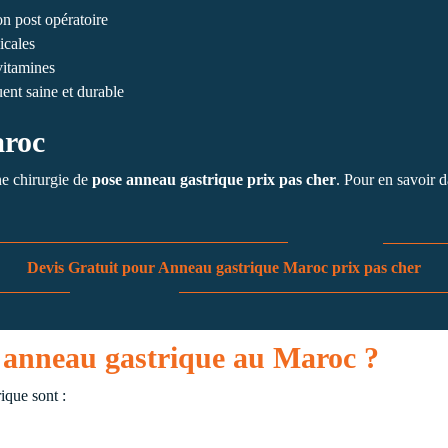
on post opératoire
icales
vitamines
uent saine et durable
aroc
ne chirurgie de
pose anneau gastrique prix pas cher
. Pour en savoir 
Devis Gratuit pour Anneau gastrique Maroc prix pas cher
n anneau gastrique au Maroc ?
ique sont :