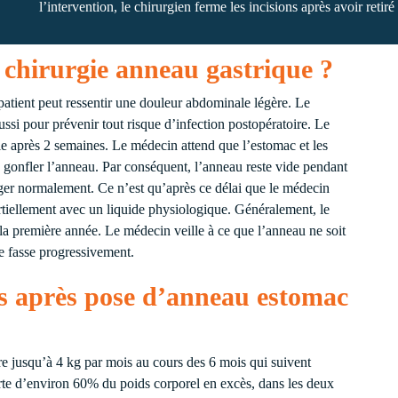
l’intervention, le chirurgien ferme les incisions après avoir retiré
a chirurgie anneau gastrique ?
atient peut ressentir une douleur abdominale légère. Le
ssi pour prévenir tout risque d’infection postopératoire. Le
le après 2 semaines. Le médecin attend que l’estomac et les
 gonfler l’anneau. Par conséquent, l’anneau reste vide pendant
nger normalement. Ce n’est qu’après ce délai que le médecin
rtiellement avec un liquide physiologique. Généralement, le
 la première année. Le médecin veille à ce que l’anneau ne soit
se fasse progressivement.
ids après pose d’anneau estomac
e jusqu’à 4 kg par mois au cours des 6 mois qui suivent
erte d’environ 60% du poids corporel en excès, dans les deux