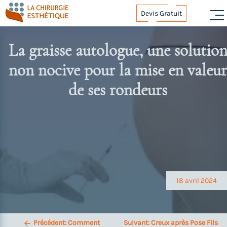
Skip
Devis Gratuit
to
content
La graisse autologue, une solutio
non nocive pour la mise en valeu
de ses rondeurs
Navigation
de
l’article
18 avril 2024
Précédent:
Comment
Suivant:
Creux après Pose Fils