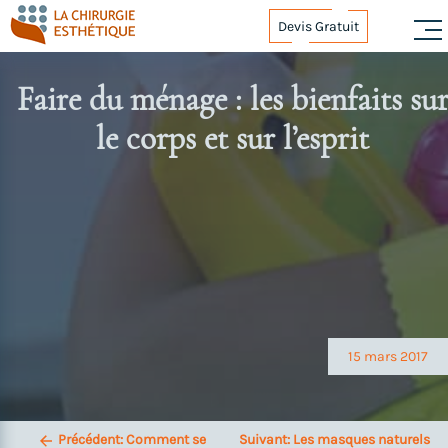
Skip
Devis Gratuit
to
content
Faire du ménage : les bienfaits su
le corps et sur l’esprit
Navigation
de
l’article
15 mars 2017
Précédent:
Comment se
Suivant:
Les masques naturels