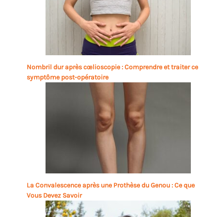
Nombril dur après cœlioscopie : Comprendre et traiter ce
symptôme post-opératoire
La Convalescence après une Prothèse du Genou : Ce que
Vous Devez Savoir