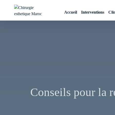
Skip
to
Accueil
Interventions
Cli
content
Chirurgie esthetique
Maroc
Conseils pour la r
Navigation
de