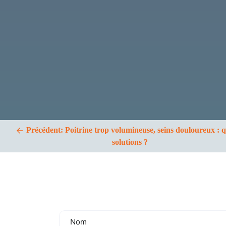
l’article
Précédent:
Poitrine trop volumineuse, seins douloureux : q
solutions ?