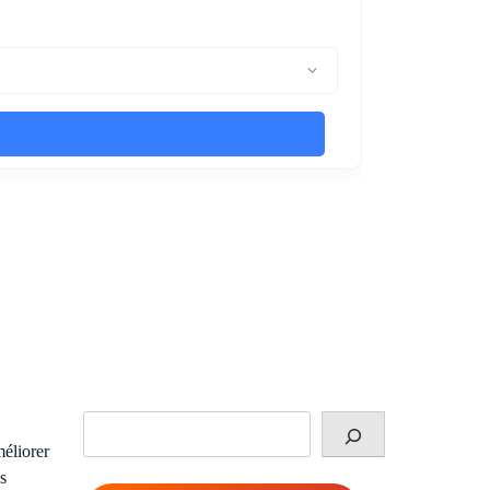
Rechercher
méliorer
s