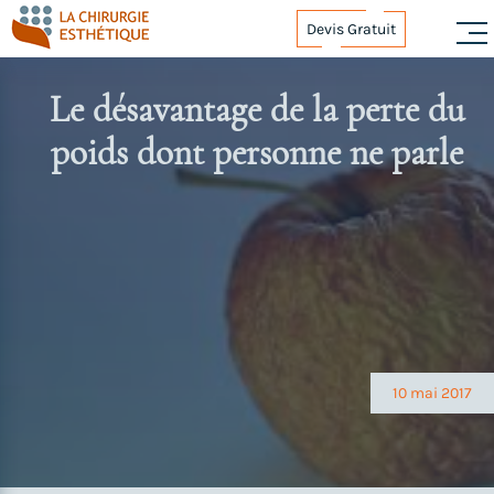
Skip
Devis Gratuit
to
content
Le désavantage de la perte du
poids dont personne ne parle
Navigation
de
l’article
10 mai 2017