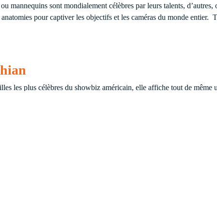
es ou mannequins sont mondialement célèbres par leurs talents, d’autres, 
rs anatomies pour captiver les objectifs et les caméras du monde entier.
shian
amilles les plus célèbres du showbiz américain, elle affiche tout de même
rps unique aux courbes démentielles. Son fessier légendaire serait assuré
 dernière ne se prive pas pour l’exhiber fièrement. Ce n’est pas un sco
 cutané des cuisses
.
La célèbre auteur-compositrice-interprète et actric
 physique afin de tonifier et muscler ses cuisses.