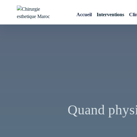
Skip
to
Accueil
Interventions
Cli
content
Chirurgie esthetique
Maroc
Quand physi
Navigation
de