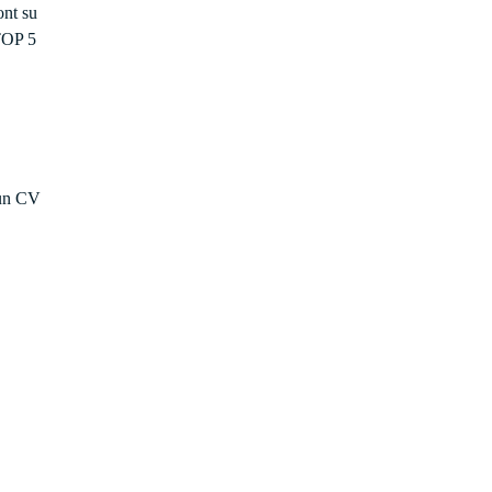
ont su
 TOP 5
 un CV
 à plus
op si
e