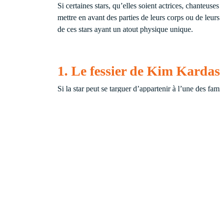
Si certaines stars, qu’elles soient actrices, chanteus
mettre en avant des parties de leurs corps ou de leu
de ces stars ayant un atout physique unique.
1. Le fessier de Kim Karda
Si la star peut se targuer d’appartenir à l’une des f
vierge. A part être la femme du célèbre
Kanye West, la belle s’est fait connaitre pour son co
de 20 millions d’Euros.
2. Les cuisses de Beyoncé
Dame nature a fait un cadeau à Madame Jay-Z et cette
Beyoncé n’envisage pas de
corriger le relâchement
américaine avoue pratiquer régulièrement une activité