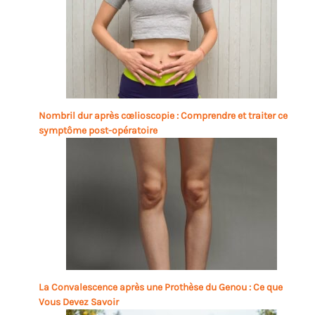
Nombril dur après cœlioscopie : Comprendre et traiter ce
symptôme post-opératoire
La Convalescence après une Prothèse du Genou : Ce que
Vous Devez Savoir