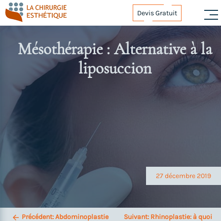
Skip
Devis Gratuit
to
content
Mésothérapie : Alternative à la
liposuccion
Navigation
de
l’article
27 décembre 2019
Précédent:
Abdominoplastie
Suivant:
Rhinoplastie: à quoi